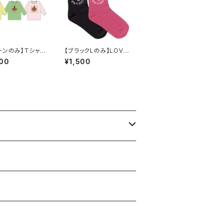
ーンのみ】Ｔシャ
【ブラックLのみ】LOVE
（３カラー / １サ
IS R&R ソックス
00
¥1,500
７分袖