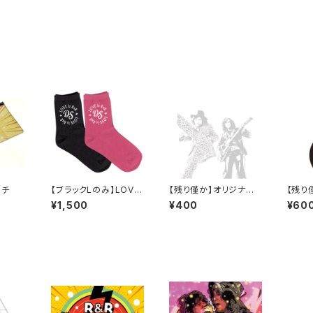
ーチ
【ブラックLのみ】LOVE
【残り僅か】オリジナル
【残り
IS R&R ソックス
ふせん（30枚綴り）
ホルダ
¥1,500
¥400
¥60
み）