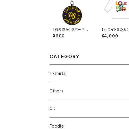
【残り僅か】ラバーキー
【ホワイトＳのみ
ホルダー（イエローの
限定！Ｔシャツ Ｂ
¥600
¥4,000
み）
カラー）
CATEGORY
T-shirts
半袖
Others
長袖
CD
Foodie