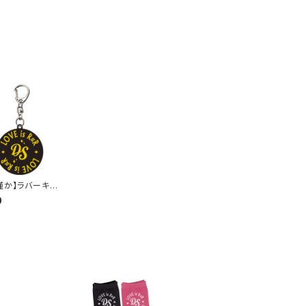
僅か】ラバーキー
ー（イエローの
0