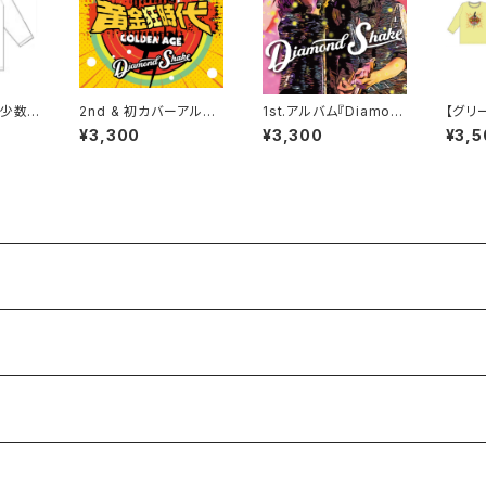
】少数
2nd & 初カバーアルバ
1st.アルバム『Diamon
【グリ
＇（２
ム『ロックンロール黄金
d Shake』
ツ Ｄ'
¥3,300
¥3,300
¥3,5
狂時代』
イズ）