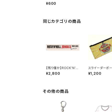
ル
¥600
同じカテゴリの商品
【残り僅か】ROCK'N' R
スライーダーポ
OLL ZOMBIES マフラ
¥2,800
¥1,200
ータオル
その他の商品